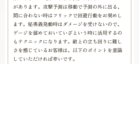
があります。攻撃予測は移動で予測の外に出る、
間に合わない時はフリックで回避行動をお奨めし
ます。秘奥義発動時はダメージを受けないので、
ゲージを溜めておいていざという時に活用するの
もテクニックになります。敵との立ち回りに難し
さを感じているお客様は、以下のポイントを意識
していただければ幸いです。
―赤い攻撃予測が現れたらフリック／移動
―強敵は敵の予兆動作を覚えることもポイント
―体力が危ない時は迷わず料理
―フリックや長押しの暴発、ボタンの押しづらさ
はオプションで調整