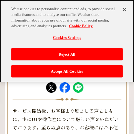
MENU
We use cookies to personalise content and ads, to provide social
media features and to analyse our traffic. We also share
information about your use of our site with our social media,
advertising and analytics partners.
Cookie Policy
Cookies Settings
「テイルズ オブ ルミナリア」運営からのお
Reject All
知らせ
2021.11.09
ブログ
Accept All Cookies
サービス開始後、お客様より励ましの声ととも
に、主にUIや操作性について厳しい声をいただい
ております。至らぬ点があり、お客様にはご不便