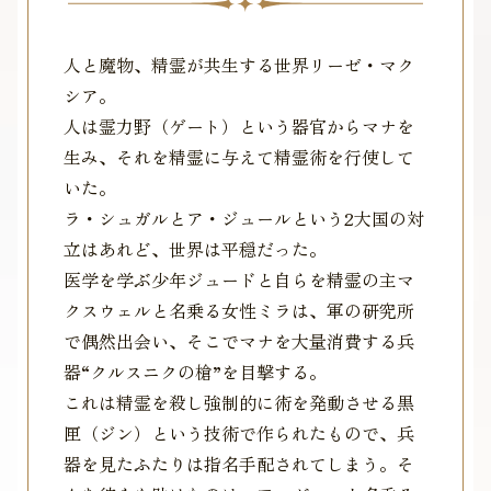
人と魔物、精霊が共生する世界リーゼ・マク
シア。
人は霊力野（ゲート）という器官からマナを
生み、それを精霊に与えて精霊術を行使して
いた。
ラ・シュガルとア・ジュールという2大国の対
立はあれど、世界は平穏だった。
医学を学ぶ少年ジュードと自らを精霊の主マ
クスウェルと名乗る女性ミラは、軍の研究所
で偶然出会い、そこでマナを大量消費する兵
器“クルスニクの槍”を目撃する。
これは精霊を殺し強制的に術を発動させる黒
匣（ジン）という技術で作られたもので、兵
器を見たふたりは指名手配されてしまう。そ