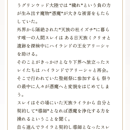
うグリンウッド大陸では “穢れ”という負の力
が生み出す魔物“憑魔”が大きな被害をもたら
していた。
外界から隔絶された“天族の杜イズチ”に暮ら
す唯一の人間スレイは ある日天族ミクリオと
遺跡を探検中にハイランドの王女アリーシャ
を助ける。
そのことがきっかけとなり下界へ旅立ったス
レイたちは ハイランドでアリーシャと再会。
そこで行われていた聖剣祭に参加するも 祭り
の最中に人々が憑魔へと変貌をはじめてしま
う。
スレイはその場にいた天族ライラから 自分と
契約して“導師”となれば憑魔を浄化する力を
操れるということを聞く。
自ら進んでライラと契約し導師となったスレ