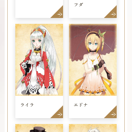
フダ
ライラ
エドナ