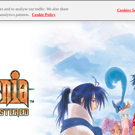
トピックス
タイトルライン
s and to analyse our traffic. We also share
Cookies Se
analytics partners.
Cookie Policy